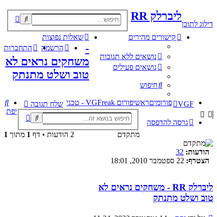
ליברלק RR
וש
דילוג לתוכן
קדם
קישורים מהירים
שאלות נפוצות
-
הרשמה
התחברות
נושאים ללא תגובות
משחקים נראים לא
נושאים פעילים
טוב ושלט מתנתק
חיפוש
חי
פורומים
ראשי
פורום VGFreak - טכני
VGF
שלח תגובה
יפת
גרסה להדפסה
מתקדם
2 הודעות • דף
1
מתוך
1
הודעות:
32
הצטרף:
22 ספטמבר 2010, 18:01
ליברלק RR - משחקים נראים לא
טוב ושלט מתנתק
שליחה