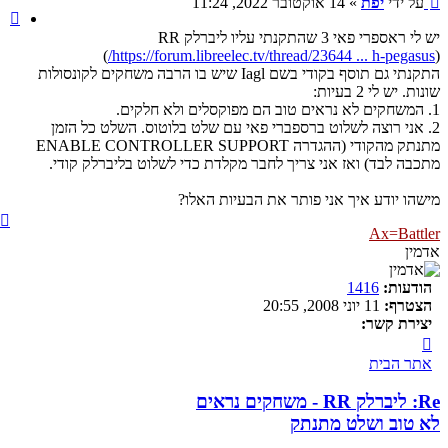
על ידי
יפת
»
14 אוקטובר 2022, 11:24
צי
יש לי ראספרי פאי 3 שהתקנתי עליו ליברלק RR
)
https://forum.libreelec.tv/thread/23644 ... h-pegasus/
(
התקנתי גם תוסף בקודי בשם Iagl שיש בו הרבה משחקים לקונסולות
שונות. יש לי 2 בעיות:
1. המשחקים לא נראים טוב הם מפוקסלים ולא חלקים.
2. אני רוצה לשלוט ברספברי פאי עם שלט בלוטוס. השלט כל הזמן
מתנתק מהקודי (ההגדרה ENABLE CONTROLLER SUPPORT
מתכבה לבד) ואז אני צריך לחבר מקלדת כדי לשלוט בליברלק קודי.
מישהו יודע איך אני פותר את הבעיות האלו?
ח
Ax=Battler
ל
אדמין
הודעות:
1416
הצטרף:
11 יוני 2008, 20:55
יצירת קשר:
צור
קשר
אתר הבית
עם
Ax=Battler
Re: ליברלק RR - משחקים נראים
לא טוב ושלט מתנתק