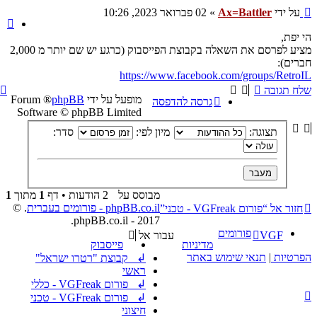
שליחה
על ידי
Ax=Battler
»
02 פברואר 2023, 10:26
צי
הי יפת,
מציע לפרסם את השאלה בקבוצת הפייסבוק (כרגע יש שם יותר מ 2,000
חברים):
https://www.facebook.com/groups/RetroIL
ח
שלח תגובה
מופעל על ידי
phpBB
® Forum
ל
גרסה להדפסה
Software © phpBB Limited
תצוגה:
מיון לפי:
סדר:
מבוסס על
2 הודעות • דף
1
מתוך
1
phpBB.co.il - פורומים בעברית
. ©
חזור אל “פורום VGFreak - טכני”
2017 - phpBB.co.il.
פורומים
VGF
עבור אל
מדיניות
פייסבוק
הפרטיות
|
תנאי שימוש באתר
↲ קבוצת "רטרו ישראל"
ראשי
↲ פורום VGFreak - כללי
↲ פורום VGFreak - טכני
חיצוני