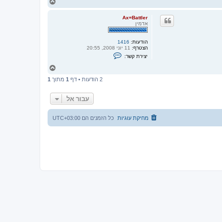
ח
ז
ר
Ax=Battler
ה
אדמין
ל
מ
הודעות:
1416
ע
הצטרף:
11 יוני 2008, 20:55
ל
צ
ה
יצירת קשר:
ו
ר
ח
ק
ז
ש
2 הודעות • דף
1
מתוך
1
ר
ר
ה
ע
ל
ם
עבור אל
A
מ
x
ע
=
ל
מחיקת עוגיות
כל הזמנים הם
UTC+03:00
B
ה
a
t
t
l
e
r