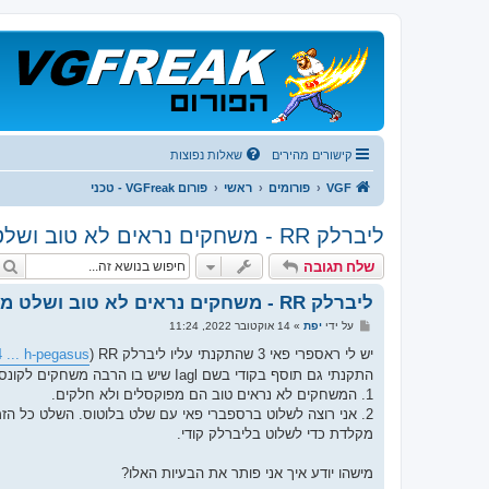
קישורים מהירים
שאלות נפוצות
VGF
פורומים
ראשי
פורום VGFreak - טכני
ליברלק RR - משחקים נראים לא טוב ושלט מתנתק
שלח תגובה
ליברלק RR - משחקים נראים לא טוב ושלט מתנתק
ש
על ידי
יפת
»
14 אוקטובר 2022, 11:24
ל
י
יש לי ראספרי פאי 3 שהתקנתי עליו ליברלק RR (
 ... h-pegasus/
ח
התקנתי גם תוסף בקודי בשם Iagl שיש בו הרבה משחקים לקונסולות שונות. יש לי 2 בעיות:
ה
1. המשחקים לא נראים טוב הם מפוקסלים ולא חלקים.
מקלדת כדי לשלוט בליברלק קודי.
מישהו יודע איך אני פותר את הבעיות האלו?