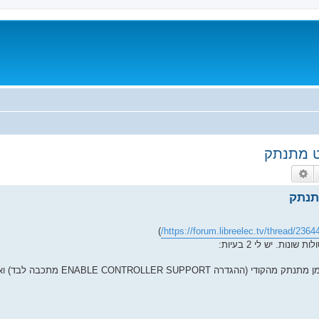
חיפוש
חיפוש מתקדם
)
https://forum.libreelec.tv/thread/23644
2. אני רוצה לשלוט ברספברי פאי עם שלט בלוטוס. השלט כל הזמן מתנתק מ