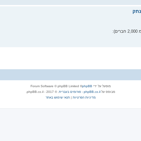
):
מופעל על ידי
phpBB
® Forum Software © phpBB Limited
מבוסס על
phpBB.co.il - פורומים בעברית
. © 2017 - phpBB.co.il.
מדיניות הפרטיות
|
תנאי שימוש באתר