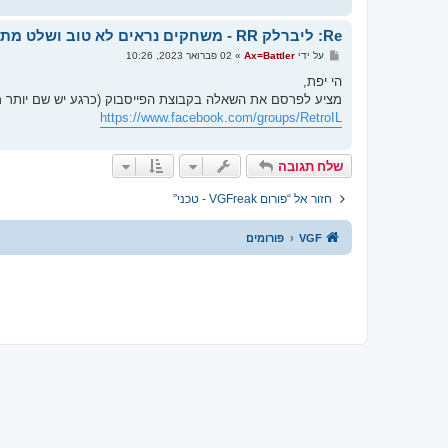
Re: ליברלק RR - משחקים נראים לא טוב ושלט מתנתק
ש
על ידי
Ax=Battler
»
02 פברואר 2023, 10:26
ל
י
הי יפת,
ח
מציע לפרסם את השאלה בקבוצת הפייסבוק (כרגע יש שם יותר מ 2,000 חברים
ה
https://www.facebook.com/groups/RetroIL
שלח תגובה
חזור אל “פורום VGFreak - טכני”
VGF
פורומים