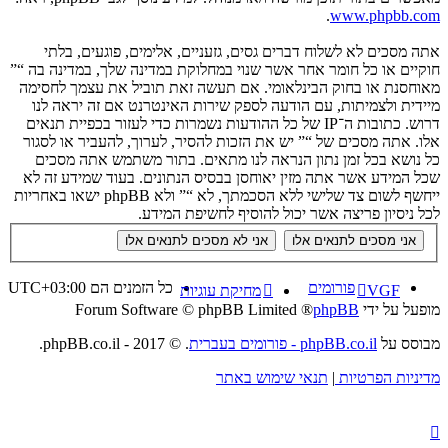
.
www.phpbb.com
אתה מסכים לא לשלוח דברים גסים, גזעניים, אלימים, פוגעים, בלתי
חוקיים או כל חומר אחר אשר שנוי במחלוקת במדינה שלך, במדינה בה “”
מאוחסנת או בחוק הבינלאומי. אם תעשה זאת תוביל את עצמך לחסימה
מיידית ולצמיתות, עם הודעה לספק שירות האינטרנט אם זה יראה לנו
דרוש. כתובות ה־IP של כל ההודעות נשמרות כדי לעזור בכפיית תנאים
אלו. אתה מסכים של “” יש את הזכות להסיר, לערוך, להעביר או לסגור
כל נושא בכל זמן נתון הנראה לנו מתאים. בתור משתמש אתה מסכים
שכל המידע אשר אתה מזין יאוחסן בבסיס הנתונים. בעוד שמידע זה לא
ייחשף לשום צד שלישי ללא הסכמתך, לא “” ולא phpBB ישאו באחריות
לכל ניסיון פריצה אשר יכול להוסיף לחשיפת המידע.
פורומים
כל הזמנים הם
UTC+03:00
VGF
מחיקת עוגיות
מופעל על ידי
phpBB
® Forum Software © phpBB Limited
מבוסס על
phpBB.co.il - פורומים בעברית
. © 2017 - phpBB.co.il.
מדיניות הפרטיות
|
תנאי שימוש באתר