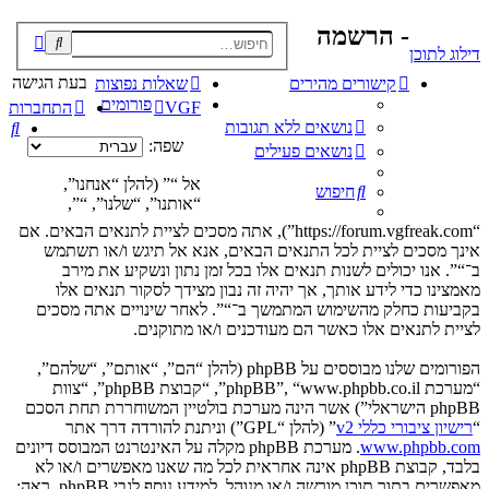
- הרשמה
פוש
דילוג לתוכן
קדם
בעת הגישה
קישורים מהירים
שאלות נפוצות
פורומים
VGF
התחברות
נושאים ללא תגובות
חי
שפה:
נושאים פעילים
אל “” (להלן “אנחנו”,
חיפוש
“אותנו”, “שלנו”, “”,
“https://forum.vgfreak.com”), אתה מסכים לציית לתנאים הבאים. אם
אינך מסכים לציית לכל התנאים הבאים, אנא אל תיגש ו/או תשתמש
ב־“”. אנו יכולים לשנות תנאים אלו בכל זמן נתון ונשקיע את מירב
מאמצינו כדי לידע אותך, אך יהיה זה נבון מצידך לסקור תנאים אלו
בקביעות כחלק מהשימוש המתמשך ב־“”. לאחר שינויים אתה מסכים
לציית לתנאים אלו כאשר הם מעודכנים ו/או מתוקנים.
הפורומים שלנו מבוססים על phpBB (להלן “הם”, “אותם”, “שלהם”,
“מערכת phpBB”, “www.phpbb.co.il”, “קבוצת phpBB”, “צוות
phpBB הישראלי”) אשר הינה מערכת בולטיין המשוחררת תחת הסכם
“
רישיון ציבורי כללי v2
” (להלן “GPL”) וניתנת להורדה דרך אתר
www.phpbb.com
. מערכת phpBB מקלה על האינטרנט המבוסס דיונים
בלבד, קבוצת phpBB אינה אחראית לכל מה שאנו מאפשרים ו/או לא
מאפשרים בתור תוכן מורשה ו/או מנוהל. למידע נוסף לגבי phpBB, ראה: