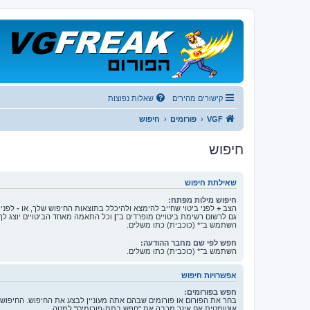
קישורים מהירים
שאלות נפוצות
VGF
פורומים
חיפוש
חיפוש
שאילתת חיפוש
חיפוש מילות מפתח:
הצב
+
לפני ביטוי שחייב להימצא ולהיכלל בתוצאות החיפוש שלך, או
-
לפני 
גם לרשום רשימת ביטויים מופרדים ב־
|
וכל התאמה מאחד הביטויים יוצג לך
השתמש ב־* (כוכבית) כתו משלים.
חפש לפי שם מחבר ההודעה:
השתמש ב־* (כוכבית) כתו משלים.
אפשרויות חיפוש
חפש בפורומים:
בחר את הפורום או פורומים שבהם אתה מעוניין לבצע את החיפוש. החיפוש
אוטומטית אם אינך מכבה את "חפש בתת-פורומים" למטה.