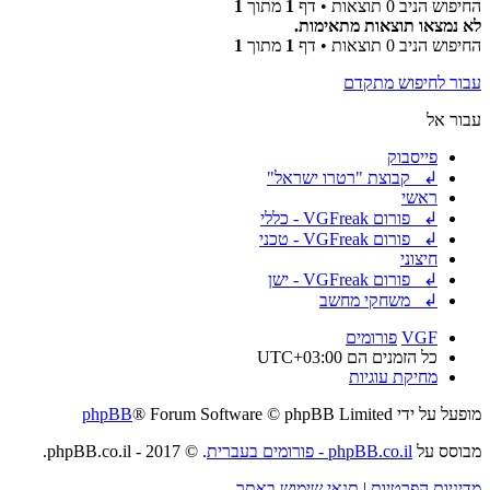
החיפוש הניב 0 תוצאות • דף
1
מתוך
1
לא נמצאו תוצאות מתאימות.
החיפוש הניב 0 תוצאות • דף
1
מתוך
1
עבור לחיפוש מתקדם
עבור אל
פייסבוק
↲ קבוצת "רטרו ישראל"
ראשי
↲ פורום VGFreak - כללי
↲ פורום VGFreak - טכני
חיצוני
↲ פורום VGFreak - ישן
↲ משחקי מחשב
VGF
פורומים
כל הזמנים הם
UTC+03:00
מחיקת עוגיות
מופעל על ידי
® Forum Software © phpBB Limited
phpBB
מבוסס על
phpBB.co.il - פורומים בעברית
. © 2017 - phpBB.co.il.
מדיניות הפרטיות
|
תנאי שימוש באתר