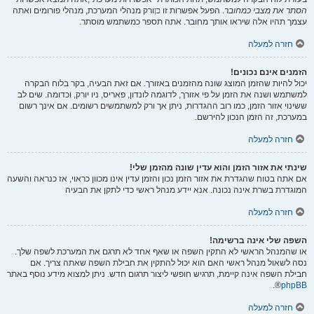
הסתר את מצבי כמחובר
. הפעל אפשרות זו
כן
ורק מנהלי המערכת, מנהלי פורומים ואתה
עצמך תהיו אלה שיראו אותך מחובר. אתה תספר כמשתמש מוסתר.
חזרה למעלה
הזמנים אינם נכונים!
יכול להיות שהזמן המוצג שונה מהזמנים באזורך. אם זאת הבעיה, בקר בלוח הבקרה
למשתמש ושנה את הזמן על פי אזורך, לדוגמה לונדון, פאריס, ניו יורק, וכדומה. שים לב
ששינוי אזור הזמן, כמו רוב ההגדרות, ניתן אך ורק למשתמשים רשומים. אם אינך רשום
במערכת, זה הזמן הנכון להירשם.
חזרה למעלה
שינתי את אזור הזמן והוא עדין שונה מהזמן שלי!
אם אתה בטוח שהגדרת את אזור הזמן נכון והזמן עדין אינו מכוון כראוי, אז כנראה והשעה
המוגדרת בשרת אינה נכונה. אנא יידע מנהל ראשי כדי לתקן את הבעיה
חזרה למעלה
השפה שלי אינה ברשימה!
או שהמנהל הראשי לא התקין השפה או שאף אחד לא תרגם את המערכת לשפה שלך.
נסה לשאול מנהל ראשי האם הוא יכול להתקין את חבילת השפה שאתה צריך. אם
חבילת השפה אינה קיימת, תרגיש חופשי ליצור תרגום חדש. ניתן למצוא מידע נוסף באתר
®.
phpBB
חזרה למעלה