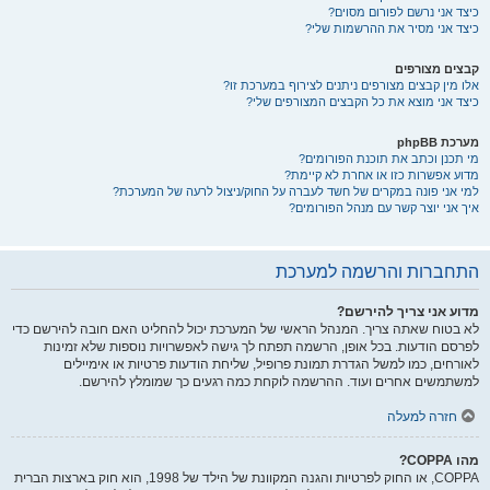
כיצד אני נרשם לפורום מסוים?
כיצד אני מסיר את ההרשמות שלי?
קבצים מצורפים
אלו מין קבצים מצורפים ניתנים לצירוף במערכת זו?
כיצד אני מוצא את כל הקבצים המצורפים שלי?
מערכת phpBB
מי תכנן וכתב את תוכנת הפורומים?
מדוע אפשרות כזו או אחרת לא קיימת?
למי אני פונה במקרים של חשד לעברה על החוק/ניצול לרעה של המערכת?
איך אני יוצר קשר עם מנהל הפורומים?
התחברות והרשמה למערכת
מדוע אני צריך להירשם?
לא בטוח שאתה צריך. המנהל הראשי של המערכת יכול להחליט האם חובה להירשם כדי
לפרסם הודעות. בכל אופן, הרשמה תפתח לך גישה לאפשרויות נוספות שלא זמינות
לאורחים, כמו למשל הגדרת תמונת פרופיל, שליחת הודעות פרטיות או אימיילים
למשתמשים אחרים ועוד. ההרשמה לוקחת כמה רגעים כך שמומלץ להירשם.
חזרה למעלה
מהו COPPA?
COPPA, או החוק לפרטיות והגנה המקוונת של הילד של 1998, הוא חוק בארצות הברית