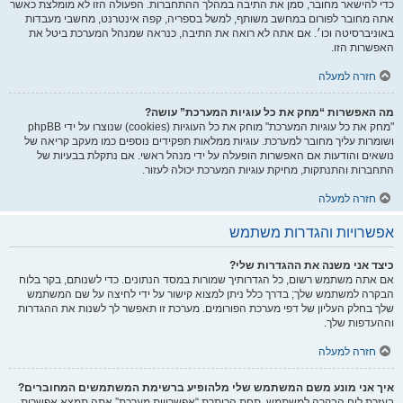
כדי להישאר מחובר, סמן את התיבה במהלך ההתחברות. הפעולה הזו לא מומלצת כאשר
אתה מחובר לפורום במחשב משותף, למשל בספריה, קפה אינטרנט, מחשבי מעבדות
באוניברסיטה וכו׳. אם אתה לא רואה את התיבה, כנראה שמנהל המערכת ביטל את
האפשרות הזו.
חזרה למעלה
מה האפשרות “מחק את כל עוגיות המערכת” עושה?
"מחק את כל עוגיות המערכת" מוחק את כל העוגיות (cookies) שנוצרו על ידי phpBB
ושומרות עליך מחובר למערכת. עוגיות ממלאות תפקידים נוספים כמו מעקב קריאה של
נושאים והודעות אם האפשרות הופעלה על ידי מנהל ראשי. אם נתקלת בבעיות של
התחברות והתנתקות, מחיקת עוגיות המערכת יכולה לעזור.
חזרה למעלה
אפשרויות והגדרות משתמש
כיצד אני משנה את ההגדרות שלי?
אם אתה משתמש רשום, כל הגדרותיך שמורות במסד הנתונים. כדי לשנותם, בקר בלוח
הבקרה למשתמש שלך; בדרך כלל ניתן למצוא קישור על ידי לחיצה על שם המשתמש
שלך בחלק העליון של דפי מערכת הפורומים. מערכת זו תאפשר לך לשנות את ההגדרות
וההעדפות שלך.
חזרה למעלה
איך אני מונע משם המשתמש שלי מלהופיע ברשימת המשתמשים המחוברים?
בעזרת לוח הבקרה למשתמש, תחת הכותרת “אפשרויות מערכת”,אתה תמצא אפשרות