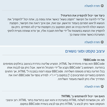
חזרה למעלה
כיצד אני יכול להקפיץ את הודעתי?
על־ידי לחיצה על הקישור “הקפץ נושא” כאשר אתה צופה בו, אתה יכול “להקפיץ” את
הנושא לראש הפורום בעמוד הראשון. עם זאת, אם אינך רואה את הקישור, הקפצת
הנושא יכולה להיות כבויה או הזמן המוקצב בין הקפצות עדיין לא הסתיים. ניתן גם
להקפיץ את הנושא בפשטות על־ידי שליחת תגובה אליו, אך וודא שאתה מציית לחוקי
המערכת כאשר אתה עושה כך.
חזרה למעלה
עיצוב טקסט וסוגי נושאים
מה זה BBCode?
BBCode הוא צורה מיוחדת של HTML, המציע שליטה נהדרת בעיצוב בחלקים מסוימים
בהודעה. השימוש ב־BBCode נקבע על־ידי המנהל הראשי, אבל ניתן גם לכבות אותו
בכל הודעה בפרט מטופס השליחה. BBCode עצמו דומה במבנה ל־HTML, אך התגים
תחמים בסוגריים המרובעים [ ו־] במקום ב־< ו־>. למידע נוסף על BBCode ראה את
המדריך אליו ניתן לגשת מעמוד השליחה.
חזרה למעלה
האם אני יכול להשתמש ב־HTML?
לא. אין אפשרות לשלוח HTML במערכת זו והוא יוצג בהודעות בתור HTML. רוב עיצובי
הטקסט אשר ניתן לבצע ב־HTML ניתן גם לבצע בעזרת BBCode במקום.