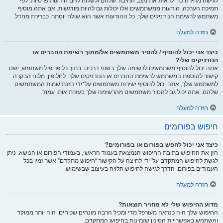
לגישה מהירה כדי לראות את מצב החיבור שלהם ולשלוח להם הודעות פרטיות. לפי
תמיכת הערכה, הודעות ממשתמשים אלו יכולות גם להיות מודגשות. אם אתה מוסיף
משתמש לרשימת הנודניקים שלך, כל ההודעות אשר הוא שולח יוסתרו כברירת מחדל.
חזרה למעלה
כיצד אני יכול להוסיף / להסיר משתמשים אל/מתוך רשימת החברים או
הנודניקים שלי?
אתה יכול להוסיף משתמשים לרשימה שלך בשתי דרכים. בתוך כל פרופיל משתמש, ישנו
קישור להוספת המשתמש לרשימת החברים או הנודניקים שלך. לחלופין, מלוח הבקרה
למשתמש שלך, אתה יכול להוסיף ישירות משתמשים על־ידי הזנת שמות המשתמשים
שלהם. אתה יכול גם להסיר משתמשים מהרשימה שלך בעזרת אותו עמוד.
חזרה למעלה
חיפוש בפורומים
כיצד אני יכול לחפש בפורום או בפורומים?
הזן את החיפוש בתיבת החיפוש הנמצאת בעמוד הראשי, בעמודי הפורום או הנושא. ניתן
לגשת לחיפוש המתקדם על־ידי לחיצה על הקישור “חיפוש מתקדם” אשר זמין בכל
העמודים בפורום. הדרך לגישה לחיפוש תלויה בעיצוב שבשימוש.
חזרה למעלה
מדוע החיפוש שלי לא מחזיר תוצאות?
החיפוש שלך היה כנראה מעורפל מדי ומכיל הרבה מונחים שכיחים. היה יותר ממוקד
והשתמש באפשרויות הסינון שזמינות בחיפוש המתקדם.