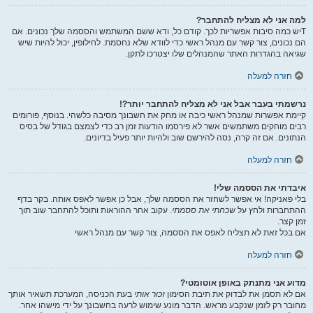
למה אני לא מצליח להתחבר?
Tיש כמה סיבות אפשריות לכך. קודם כל, ודא ששם המשתמש והססמה שלך נכונים. אם
הם נכונים, צור קשר עם מנהל ראשי כדי לוודא שלא נחסמת. לחילופין, יכול להיות שיש
שגיאה בהגדרות האתר שהמנהלים שלו יצטרכו לתקן.
חזרה למעלה
נרשמתי בעבר אבל אני לא מצליח להתחבר יותר?!
קיימת אפשרות שמנהל ראשי כיבה או מחק את חשבונך מסיבה כלשהי. בנוסף, פורומים
רבים מוחקים משתמשים אשר לא פירסמו הודעות זמן רב כדי לצמצם בגודל של בסיס
הנתונים. אם זה קרה, נסה להירשם שוב ולהיות יותר פעיל בדיונים.
חזרה למעלה
איבדתי את הססמה שלי!
בלי פאניקה! אי אפשר לשחזר את הססמה שלך, אבל כן אפשר לאפס אותה. בקר בדף
ההתחברות ולחץ על
שכחתי את ססמתי
. עקוב אחר ההוראות ותוכל להתחבר שוב תוך
זמן קצר.
אם בכל זאת לא תצליח לאפס את הססמה, צור קשר עם מנהל ראשי
חזרה למעלה
מדוע אני מתנתק באופן אוטומטי?
אם לא תסמן את לבדוק את תיבת הסימון
זכור אותי
בעת הכניסה, המערכת תשאיר אותך
מחובר רק לזמן שנקבע מראש. הדבר מונע שימוש לרעה בחשבונך על ידי מישהו אחר.