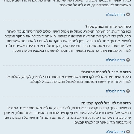
גבול האפשרויות בסקר נקבע ע"י שיקול דעתו של מנהל המערכת. אם אתה חושב שכמות
האפשרויות לא מספיקה לך, פנה למנהל המערכת.
חזרה למעלה
כיצד אני ערוך או מוחק סקר?
כמו בהודעות, רק השולח המקורי, מנהל או מנהל ראשי יכולים לערוך סקרים. כדי לערוך
סקר, לחץ כדי לערוך את ההודעה הראשונה בנושא. היא תמיד מכילה את הסקר הנקבע
לנושא. אם אף אחד לא הצביע, ניתן למחוק את הסקר או לשנות כל אחת מהאפשרויות
שלו. עם זאת, אם משתמשים כבר הצביעו בסקר, רק מנהלים או מנהלים ראשיים יכולים
לערוך או למחוק אותו. כך נמנע מאפשרויות הסקר להשתנות באמצע תקופת הסקר.
חזרה למעלה
מדוע איני יכול להיכנס לפורום?
חלק מהפורומים מוגבלים לקבוצות משתמשים מסוימות. בכדי לצפות, לקרוא, לשלוח או
לערוך אתה צריך גישות מסוימות, פנה למנהל המערכת בשביל לקבלם.
חזרה למעלה
מדוע אני לא יכול לצרף קבצים?
הרשאות צירוף קבצים נקבעות בכל פורום, לכל קבוצה, או לכל משתמש בפרט. המנהל
הראשי של המערכת יכול לא לאפשר צירוף קבצים לפורום המסוים בו אתה שולח, או יתכן
שרק קבוצות מסוימות יכולות לצרף קבצים. צור קשר עם המנהל הראשי של המערכת אם
אינך בטוח מדוע אינך יכול לצרף קבצים.
חזרה למעלה