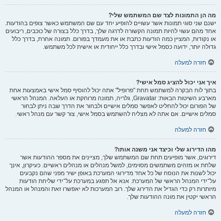
מה הן התמונות לצד שם המשתמש שלי?
ישנם שני סוגי תמונות אשר עשויים להופיע יחד עם שם המשתמש כאשר צופים בהודעות.
אחד מהם עשוי להיות תמונה הקשורה לדרגה שלך, בדרך כלל בצורה של כוכבים, ריבועים
או נקודות, המציין כמה הודעות כתבת או את מעמדך בפורום. תמונה אחרת, בדרך כלל
גדולה יותר, ידועה כסמל אישי ובדרך כלל ייחודית או אישית לכל משתמש.
חזרה למעלה
איך אני יכול להציג סמל אישי?
בתוך לוח הבקרה למשתמש תחת "פרופיל" אתה יכול להוסיף סמל אישי באמצעות אחת
מארבע השיטות הבאות: Gravatar, גלריה, תמונה מרוחקת או העלאה. המנהל הראשי
של הפורום יכול להחליט לאפשר סמלים אישיים ולבחור את הדרך שבה ניתן לבחור
סמלים אישיים. אם אתה לא מצליח להשתמש בסמל אישי, צור קשר עם מנהל ראשי.
חזרה למעלה
מהו הדירוג שלי וכיצד אני משנה אותו?
דירוגים, אשר מופיעים תחת שם המשתמש שלך, מציינים את מספר ההודעות אשר
שלחת או מזהים משתמשים מסוימים, למשל מנהלים או מנהלים ראשיים. כעיקרון, אינך
יכול לשנות את הנוסח של כל אחד מדירוגי המערכת באופן ישיר מפני שהם נקבעים
על־ידי המנהל הראשי של המערכת. אנא אל תפגע במערכת על־ידי שליחת הודעות
מיותרות רק כדי הגדיל את הדירוג שלך. רוב המערכות לא יאפשרו זאת והמנהל או המנהל
הראשי יקטין את מונה ההודעות שלך.
חזרה למעלה