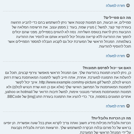
חזרה למעלה
מה הם סמיילים?
סמיילים, או הבעות, הם תמונות קטנות אשר ניתן להשתמש בהם כדי להביע הרגשה
בעזרת קוד קצר, למשל :) מציין שמח, בעוד :( מסמן עצוב. את הרשימה המלאה של
ההבעות ניתן לראות בטופס השליחה. נסה לא להגזים בסמיילים, מפני שהם יכולים
להפוך את ההודעה ללא קריאה ומנהל יכול להוציא אותם או להסיר את ההודעה
בשלמותה. המנהל הראשי של המערכת יכול גם לקבוע הגבלה למספר הסמיילים אשר
תוכל להוסיף להודעות.
חזרה למעלה
האם אני יכול לפרסם תמונות?
כן, ניתן להציג תמונות בהודעות שלך. אם המנהל הראשי מאפשר צירוף קבצים, תוכל גם
להעלות את התמונה למערכת. אחרת, אתה חייב לקשר לתמונה המאוחסנת בשרת רחוק
הנגיש לכולם, למשל http://www.example.com/my-picture.gif. אינך יכול לקשר
לתמונות המאוחסנות על המחשב האישי שלך (אלא אם כן הוא שרת הנגיש לכולם) ולא
תמונות המאוחסנות מאחורי מנגנוני אימות, למשל תיבות הדואר של hotmail או yahoo,
אתרים המוגנים בססמה, וכד'. כדי להציג את התמונה בעזרת התג [img] של BBCode.
חזרה למעלה
מה הן הכרזות גלובליות?
הכרזות גלובליות מכילות מידע חשוב ואתה צריך לקרוא אותן בכל שעה אפשרית. הן יופיעו
בראש של כל פורום ובלוח הבקרה למשתמש שלך. הרשאות הכרזה גלובלית נקבעות
על־ידי המנהל הראשי של המערכת.