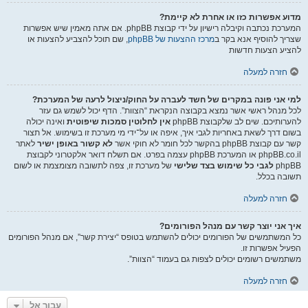
מדוע אפשרות כזו או אחרת לא קיימת?
המערכת נכתבה וקיבלה רישיון על ידי קבוצת phpBB. אם אתה מאמין שיש אפשרות
שצריך להוסיף אנא בקר ב
מרכז ההצעות של phpBB
, שם תוכל להצביע להצעות או
להציע הצעות חדשות
חזרה למעלה
למי אני פונה במקרים של חשד לעברה על החוק/ניצול לרעה של המערכת?
לכל מנהל ראשי אשר נמצא בקבוצה הנקראת “הצוות”. הדף יכול לשמש גם עזר
להערותיכם. שים לב שלקבוצת phpBB
אין לחלוטין סמכות שיפוטית
ואינה יכולה
בשום דרך לשאת באחריות לגבי איך, איפה או על־ידי מי מערכת זו בשימוש. אל תצור
קשר עם קבוצת phpBB בהקשר לכל חומר לא חוקי אשר
לא קשור באופן ישיר
לאתר
phpBB.co.il או המערכת phpBB עצמה בפרט. אם תשלח דואר אלקטרוני לקבוצת
phpBB
לגבי כל שימוש בצד שלישי
של מערכת זו, צפה לתשובה מצומצמת או לשום
תשובה בכלל.
חזרה למעלה
איך אני יוצר קשר עם מנהל הפורומים?
כל המשתמשים של הפורומים יכולים להשתמש בטופס “יצירת קשר”, אם מנהל הפורומים
הפעיל אפשרות זו.
משתמשים רשומים יכולים לצפות גם בעמוד “הצוות”.
חזרה למעלה
עבור אל