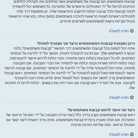
קבוצות משתמשים הם קבוצות של משתמשים אשר מחלקים את הקהילה לחלקים
הניתנים לניהול על־ידי המנהלים הראשיים של המערכת. כל משתמש יכול להשתייך
לכמה קבוצות ולכל קבוצה יכולות להיקבע ההרשאות שלה. הן מספקות דרך קלה
למנהלים ראשיים לשנות הרשאות להרבה משתמשים בפעם אחת, כמו שינוי הרשאות
מנהל וקביעת גישות למשתמשים לפורומים פרטיים.
חזרה למעלה
היכן נמצאות קבוצות המשתמשים וכיצד אני מצטרף לאחת?
אתה יכול לצפות בכל קבוצות המשתמשים דרך הקישור “קבוצות משתמשים” בלוח
הבקרה למשתמש שלך. אם תרצה להצטרף לאחת, המשך על־ידי לחיצה על הכפתור
המתאים. לא כל הקבוצות בעלות גישה פתוחה. כמה יכולות לדרוש אישור להצטרפות,
כמה יכולות להיות סגורות וכמה יכולות אף להסתיר את חברי הקבוצה. אם הקבוצה
פתוחה, אתה יכול להצטרף אליה על־ידי לחיצה על הכפתור המתאים. אם קבוצה דורשת
אישור להצטרפות תוכל לבקש להצטרף על־ידי לחיצה על הכפתור המתאים. ראש קבוצת
המשתמשים צריך לאשר את בקשתך ויכול לשאול אותך מדוע אתה רוצה להצטרף
לקבוצה. אנא אל תטריד ראש קבוצה אם הוא דחה את בקשתך. יכולות להיות לו הסיבות
שלו.
חזרה למעלה
כיצד אני הופך לראש קבוצת משתמשים?
ראש קבוצת משתמשים נקבע בדרך כלל בעת יצירת הקבוצה על־ידי המנהל הראשי של
המערכת. אם אתה מעוניין ביצירת קבוצת משתמשים, אתה צריך ראשית ליצור קשר עם
המנהל הראשי. נסה שליחת הודעה פרטית.
חזרה למעלה