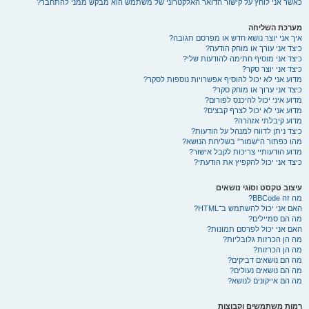
כאשר אני לוחץ על קישור הדואר האלקטרוני של משתמש הוא מבקש ממני להתחבר?
מערכת השליחה
איך אני יוצר נושא חדש או מפרסם תגובה?
כיצד אני עורך או מוחק הודעה?
כיצד אני מוסיף חתימה להודעות שלי?
כיצד אני יוצר סקר?
מדוע אני לא יכול להוסיף אפשרויות נוספות לסקר?
כיצד אני ערוך או מוחק סקר?
מדוע איני יכול להיכנס לפורום?
מדוע אני לא יכול לצרף קבצים?
מדוע קיבלתי אזהרה?
כיצד ניתן לדווח למנהל על הודעות?
מהו כפתור ה“שמור” בשליחת הנושא?
מדוע הודעותיי צריכות לקבל אישור?
כיצד אני יכול להקפיץ את הודעתי?
עיצוב טקסט וסוגי נושאים
מה זה BBCode?
האם אני יכול להשתמש ב־HTML?
מה הם סמיילים?
האם אני יכול לפרסם תמונות?
מה הן הכרזות גלובליות?
מה הן הכרזות?
מה הם נושאים דביקים?
מה הם נושאים נעולים?
מה הם אייקונים לנושא?
רמות משתמשים וקבוצות