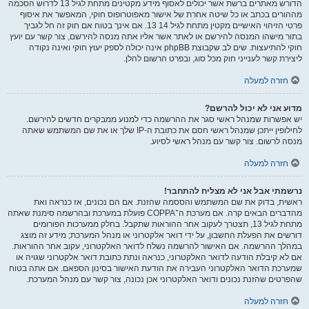
הדורש מאתרים ברשת אשר יכולים לאסוף מידע מקטינים מתחת לגיל 13 לדרוש הסכמה
מההורים בכתב או כל שיטה אחרת של אישור מאפוטרופוס חוקי, המאפשר את איסוף
פרטי הזיהוי האישיים מקטין מתחת לגיל 14 13. אם אינך בטוח אם חוק זה חל לגביך
בתור מישהו המנסה להירשם או לאתר אשר אליו אתה מנסה להירשם, צור קשר עם יועץ
חוקי להתיעצות. שים לב שקבוצת phpBB אינה יכולה לספק יעוץ חוקי ואינה נקודה
ליצירת קשר לענייני חוק מכל סוג, ובפרט הרשום להלן.
חזרה למעלה
מדוע אני לא יכול להרשם?
יש אפשרות שמנהל ראשי סגר את ההרשמה כדי למנוע ממבקרים חדשים להירשם.
לחילופין ייתכן שמנהל ראשי חסם את כתובת ה-IP שלך או את שם המשתמש שאתה
מנסה לרשום. צור קשר עם מנהל ראשי לסיוע.
חזרה למעלה
נרשמתי אבל אני לא מצליח להתחבר!
ראשית, בדוק את שם המשתמש והססמה שהזנת. אם הם נכונים, אז כנראה ואת
מהדברים הבאים קרה. אם מערכת ה־COPPA פועלת במערכת ובהרשמה סימנת שאתה
מתחת לגיל 13, תצטרך לעקוב אחר ההוראות שתקבל. בחלק ממערכות הפורומים
דורשים את הפעלת החשבון, על ידי דואר אלקטרוני או מנהל המערכת; מידע זה מוצג
במהלך ההרשמה. אם האישור להרשמה נשלח לדואר האלקטרוני, עקוב אחר ההוראות.
אם לא קיבלת הודעה לדואר האלקטרוני, כנראה ונתת כתובת דואר אלקטרוני שגויה או
שמערכת הדואר האלקטרוני העבירה את הודעת האישור בסינון הספאם. אם אתה בטוח
שהפרטים שהזנת נכונים ודואר האלקטרוני אכן נכונה, צור קשר עם מנהל המערכת.
חזרה למעלה