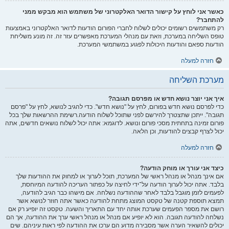
כאשר אני לוחץ על קישור הדואר האלקטרוני של משתמש הוא מבקש ממני
להתחבר?
רק משתמשים רשומים יכולים לשלוח לחברי הפורום הודעות לדואר האלקטרוני באמצעות
טופס השליחה במערכת, וזאת עם מנהלי המערכת מאפשרים עזר זה. זה מונע משליחת
הודעות ספאם והודעות היכולות לפגוע במשתמשי המערכת.
חזרה למעלה
מערכת השליחה
איך אני יוצר נושא חדש או מפרסם תגובה?
כדי לפרסם נושא חדש בפורום, לחץ על "נושא חדש". כדי להגיב לנושא, לחץ על "פרסם
תגובה". ייתכן שתצטרך להירשם לפני שתוכל לשלוח הודעה.רשימת ההרשאות שלך בכל
פורום זמינה בתחתית מסכי פורום ונושא. לדוגמא: אתה יכול לשלוח נושאים חדשים, אתה
יכול לצרף קבצים להודעות, וכן הלאה.
חזרה למעלה
כיצד אני עורך או מוחק הודעה?
אם אינך מנהל או מנהל ראשי של המערכת, תוכל לערוך או למחוק את ההודעות שלך
בלבד. אתה יכול לערוך הודעה על־ידי לחיצה על כפתור העריכה להודעה המיוחסת,
לפעמים לזמן מוגבל בלבד לאחר שההודעה נשלחה. אם מישהו כבר הגיב להודעה,
תמצא תוספת קטנה של טקסט המוצג מתחת להודעה כאשר אתה חוזר לנושא אשר
רושם את מספר הפעמים שערכת אותה יחד עם התאריך והשעה. טקסט זה יופיע רק אם
נשלחה להודעה תגובה. הוא לא יופיע אם מנהל או מנהל ראשי ערך את ההודעה, אך הם
יכולים להשאיר הערה אשר מסבירה מדוע הם ערכו את ההודעה לפי ראות עיניהם. שים