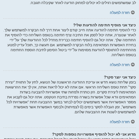
לב שמשתמשים רגילים לא יכולים למחוק הודעה לאחר שקיבלה תגובה.
חזרה למעלה
כיצד אני מוסיף חתימה להודעות שלי?
כדי להוסיף חתימה להודעה אתה חייב קודם ליצור אחת דרך לוח הבקרה למשתמש שלך.
לאחר שנוצרה, אתה יכול לסמן את התיבה
צרף חתימה
בטופס השליחה כדי להוסיף את
החתימה שלך. אתה יכול גם להוסיף חתימה כברירת מחדל לכל ההודעות שלך על־ידי
בחירת האפשרות המתאימה בלוח הבקרה למשתמש. אם תעשה כך, תוכל עדיין למנוע
מהחתימה להתווסף להודעות מסוימות על־ידי ביטול הסימון לתיבת הוספת החתימה
בטופס השליחה.
חזרה למעלה
כיצד אני יוצר סקר?
בזמן שליחת נושא חדש או עריכת ההודעה הראשונה של הנושא, לחץ על התווית “יצירת
סקר” תחת טופס השליחה הראשי. אם אתה לא יכול לראות אותה, אין לך את ההרשאות
המתאימות ליצירת סקרים. הזן כותרת ולפחות שתי אפשרויות להצבעה בשדות
המתאימים וודא שכל אפשרות בשורה נפרדת בתיבת הטקסט. אתה יכול גם לקבוע את
מספר האפשרויות אשר משתמשים יכולים לבחור במשך ההצבעה תחת “אפשרויות לכל
משתמש”, זמן הגבלה לסקר בימים (0 לצמיתות) ולבסוף האפשרות אשר מאפשרת
למשתמשים לשנות את ההצבעות שלהם.
חזרה למעלה
מדוע אני לא יכול להוסיף אפשרויות נוספות לסקר?