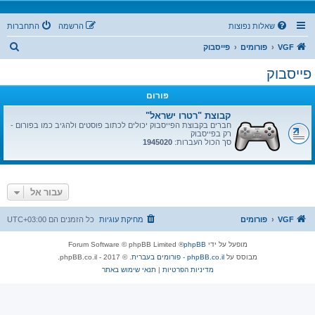
שאלות נפוצות
הרשמה
התחברות
ח
VGF
פורומים
פייסבוק
י
פייסבוק
פ
פורום
ו
ש
קבוצת "רטרו ישראל"
חברים בקבוצת הפייסבוק יכולים לכתוב פוסטים ולהגיב כמו בפורום -
רק בפייסבוק
סך הכול העברות:
1945020
עבור אל
VGF
פורומים
מחיקת עוגיות
כל הזמנים הם
UTC+03:00
מופעל על ידי
phpBB
® Forum Software © phpBB Limited
מבוסס על
phpBB.co.il - פורומים בעברית
. © 2017 - phpBB.co.il.
מדיניות הפרטיות
|
תנאי שימוש באתר