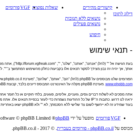
קישורים מהירים
שאלות נפוצות
VGF
פורומים
דילוג לתוכן
נושאים ללא תגובות
נושאים פעילים
חיפוש
- תנאי שימוש
בעת הגישה אל “”
אותך, אך יהיה זה נבון מצידך לסקור תנאים אלו בקביעות כחלק מהשימוש המתמשך ב־“”. לא
הפורומים שלנו מבוססים על phpBB (להלן “הם”, “אותם”, “שלהם”, “מערכת phpBB”, “www.phpbb.co.il”, “קבוצת phpBB”, “צוות phpBB הישראלי”) אשר הינה מערכת בולטיין המשוחררת תחת הסכם “
www.phpbb.com
. מערכת phpBB מקלה על האינטרנט המבוסס דיונים בלבד, קבוצת phpBB אינה אחראית לכל מה שאנו מאפשרים ו/או לא מאפשרים בתור תוכן מורשה ו/או מנוהל. למידע נוסף לגבי phpBB, ראה:
אתה מסכים לא לשלוח דברים גסים, גזעניים, אלימים, פוגעים, בלתי חוקיים או כל חומר 
יראה לנו דרוש. כתובות ה־IP של כל ההודעות נשמרות כדי לעזור בכפי
בעוד שמידע זה לא ייחשף לשום צד שלישי ללא הסכמתך, לא “” ולא phpBB ישאו באחריות לכל ניסיון פריצה אשר יכול להוסיף לחשיפת המידע.
VGF
פורומים
מופעל על ידי
phpBB
® Forum Software © phpBB Limited
מבוסס על
phpBB.co.il - פורומים בעברית
. © 2017 - phpBB.co.il.