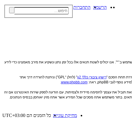
חיפוש
הרשמה
התחברות
חיפוש
חיפוש
מתקדם
 התנאים הבאים, אנא אל תיגש ו/או תשתמש ב־“”. אנו יכולים לשנות תנאים אלו בכל זמן נתון ונשקיע את מירב מאמצינו כדי לידע
רישיון ציבורי כללי v2
” (להלן “GPL”) וניתנת להורדה דרך אתר
.
www.phpbb.com
 זאת תוביל את עצמך לחסימה מיידית ולצמיתות, עם הודעה לספק שירות האינטרנט אם זה
ן הנראה לנו מתאים. בתור משתמש אתה מסכים שכל המידע אשר אתה מזין יאוחסן בבסיס הנתונים.
מחיקת עוגיות
כל הזמנים הם
UTC+03:00