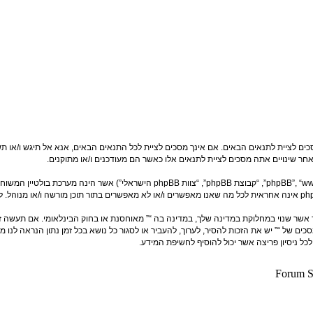
 (להלן “אנחנו”, “אותנו”, “שלנו”, “”, “http://forum.vgfreak.com”), אתה מסכים לציית לתנאים הבאים. אם אינך מסכים לציית לכל
חר שינויים אתה מסכים לציית לתנאים אלו כאשר הם מעודכנים ו/או מתוקנים.
אחר אשר שנוי במחלוקת במדינה שלך, במדינה בה “” מאוחסנת או בחוק הבינלאומי. אם תעשה
ית תנאים אלו. אתה מסכים של “” יש את הזכות להסיר, לערוך, להעביר או לסגור כל נושא בכל זמן נתו