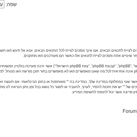
שפה:
להלן “אנחנו”, “אותנו”, “שלנו”, “”, “http://forum.vgfreak.com”), אתה מסכים לציית לתנאים הבאים. אם אינך מסכים לציית לכל ה
ר שינויים אתה מסכים לציית לתנאים אלו כאשר הם מעודכנים ו/או מתוקנים.
חר אשר שנוי במחלוקת במדינה שלך, במדינה בה “” מאוחסנת או בחוק הבינלאומי. אם תעשה 
ת תנאים אלו. אתה מסכים של “” יש את הזכות להסיר, לערוך, להעביר או לסגור כל נושא בכל זמן נתון