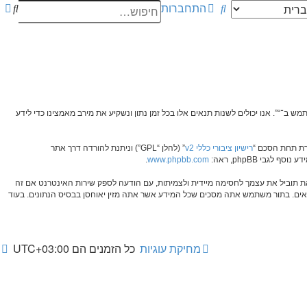
חיפוש
חיפוש
חיפ
התחברות
מתק
תנאים הבאים, אנא אל תיגש ו/או תשתמש ב־“”. אנו יכולים לשנות תנאים אלו בכל זמן נתון ונשקיע את מירב מאמצינו כדי לידע
רישיון ציבורי כללי v2
” (להלן “GPL”) וניתנת להורדה דרך אתר
.
www.phpbb.com
זאת תוביל את עצמך לחסימה מיידית ולצמיתות, עם הודעה לספק שירות האינטרנט אם זה
 הנראה לנו מתאים. בתור משתמש אתה מסכים שכל המידע אשר אתה מזין יאוחסן בבסיס הנתונים. בעוד
מחיקת עוגיות
כל הזמנים הם
UTC+03:00