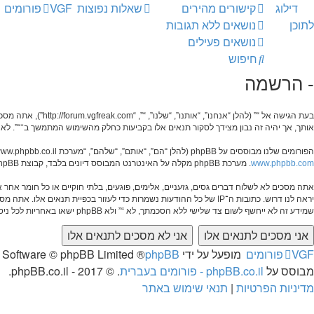
דילוג
קישורים מהירים
שאלות נפוצות
VGF
פורומים
לתוכן
נושאים ללא תגובות
נושאים פעילים
חיפוש
- הרשמה
בעת הגישה אל “” (
אותך, אך יהיה זה נבון מצידך לסקור תנאים אלו בקביעות כחלק מהשימוש המתמשך ב־“”. לאח
הפורומים שלנו מבוססים על phpBB (להלן “הם”, “אותם”, “שלהם”, “מערכת phpBB”, “www.phpbb.co.il”, “קבוצת phpBB”, “צוות phpBB הישראלי”) אשר הינה מערכת בולטיין המשוחררת תחת הסכם “
www.phpbb.com
. מערכת phpBB מקלה על האינטרנט המבוסס דיונים בלבד, קבוצת phpBB אינה אחראית לכל מה שאנו מאפשרים ו/או לא מאפשרים בתור תוכן מורשה ו/או מנוהל. למידע נוסף לגבי phpBB, ראה:
אתה מסכים לא לשלוח דברים גסים, גזעניים, אלימים, פוגעים, בלתי חוקיים או כל חומר א
יראה לנו דרוש. כתובות ה־IP של כל ההודעות נשמרות כדי לעזור בכפיי
שמידע זה לא ייחשף לשום צד שלישי ללא הסכמתך, לא “” ולא phpBB ישאו באחריות לכל ניסיון פריצה אשר יכול להוסיף לחשיפת המידע.
VGF
פורומים
מופעל על ידי
phpBB
® Forum Software © phpBB Limited
מבוסס על
phpBB.co.il - פורומים בעברית
. © 2017 - phpBB.co.il.
מדיניות הפרטיות
|
תנאי שימוש באתר