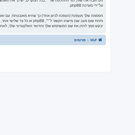
הנו חובה או רשות, לפי ההחלטה של “”. בכל המקרים, יש לך את האפשרו
על־ידי מערכת phpBB.
הססמה שלך מוצפנת (הצפנה לכיוון אחד) כך שהיא מאובטחת. עם זא
יבקש ממך להזין את שם המשתמש שלך והדואר האלקטרוני שלך, לאחר מכן מערכת phpBB תיצור ססמה חדשה כדי
VGF
פורומים