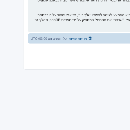
בחור או לבטל הודעות דואר אלקטרוני אשר נוצרות באופן אוטומטי
א האמצעי לגישה לחשבון שלך ב־“”, אז אנא שמור עליה בבטחה
ותחת שום מצב שבו מישהו הקשור ל־“”, phpBB או כל צד שלישי אחר, יבקש את ססמתך בדרך לא חוקית. אם תשכח את הססמה לחשבון שלך, תוכל להשתמש במאפיין “שכחתי את ססמתי” המסופק על־ידי מערכת phpBB. תהליך זה
מחיקת עוגיות
כל הזמנים הם
UTC+03:00