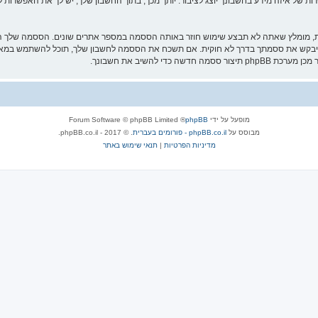
ת של איזה מידע בחשבונך יוצג לציבור. יותך מכך, בתוך החשבון שלך, יש לך את האפשרות ל
ת, מומלץ שאתה לא תבצע שימוש חוזר באותה הססמה במספר אתרים שונים. הססמה שלך הי
 להשיב את חשבונך.
מופעל על ידי
phpBB
® Forum Software © phpBB Limited
מבוסס על
phpBB.co.il - פורומים בעברית
. © 2017 - phpBB.co.il.
מדיניות הפרטיות
|
תנאי שימוש באתר