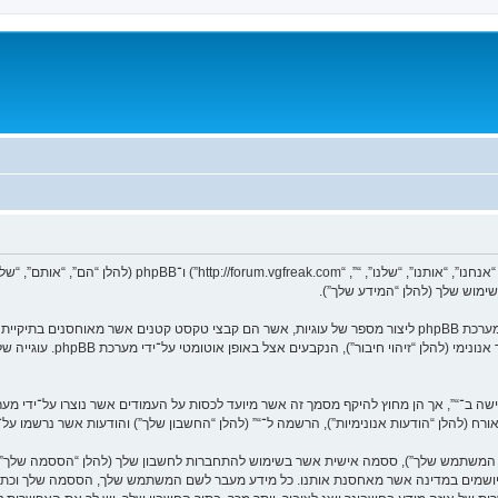
המידע שלך נאסף בעזרת שתי דרכים. ראשונה, הגלישה אל “” תגרום למערכת phpBB ליצור מספר של עוגיות, אשר הם קב
הראשונות מכילות רק זיהות משתמ
ר אורח (להלן “הודעות אנונימיות”), הרשמה ל־“” (להלן “החשבון שלך”) והודעות אשר נרשמו ע
שם המשתמש שלך”), ססמה אישית אשר בשימוש להתחברות לחשבון שלך (להלן “הססמה שלך”) ו
ם המיושמים במדינה אשר מאחסנת אותנו. כל מידע מעבר לשם המשתמש שלך, הססמה שלך וכת