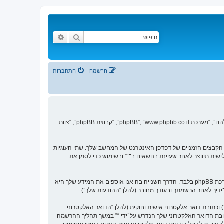
חיפוש
חיפוש מתקדם
הרשמה
התחברות
הסכם זה מסביר בפירוט כיצד “” יחד עם החברות הקשורות אליה (להלן “אנחנו”, “אותנו”, “שלנו”, “”, “http://forum.vgfreak.com”) ו־phpBB (להלן “הם”, “אותם”, “שלהם”, “מערכת phpBB”, “www.phpbb.co.il”, “קבוצת phpBB”, “צוות
צי טקסט קטנים אשר מאוחסנים בתיקיית הקבצים הזמניים של דפדפן האינטרנט של המחשב שלך. שתי העוגיות
ש (להלן “זיהוי משתמש”) וזיהוי חיבור אנונימי (להלן “זיהוי חיבור”), הנקבעים אצל באופן אוטומטי על־ידי מערכת phpBB. עוגייה שלישית תיווצר לאחר שעיינת בנושאים ב־“” ובשימוש כדי לסמן את
אנו יכולים גם ליצור עוגיות אשר אינן קשורות למערכת phpBB בזמן הגלישה ב־“”, אך הן מחוץ להיקף מסמך זה אשר מיועד לכסות על העמודים אשר נוצרו על־ידי מערכת phpBB בלבד. הדרך השנייה בה אנו אוספים את המידע שלך היא
ל־ידיך לאחר הרשמתך ובעודך מחובר (להלן “ההודעות שלך”).
כתובת דואר אלקטרוני אישית וחוקית (להלן “הדואר האלקטרוני
ובת הדואר האלקטרוני שלך הנדרש על־ידי “” במשך תהליך ההרשמה