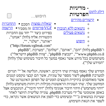
- מדיניות
דילוג לתוכן
הפרטיות
פוש
ש
קישורים מהירים
קדם
שאלות נפוצות
התחברות
הסכם
VGF
פורומים
הרשמה
נושאים ללא תגובות
זה מסביר
נושאים פעילים
בפירוט כיצד “” יחד עם החברות
הקשורות אליה (להלן “אנחנו”,
חיפוש
“אותנו”, “שלנו”, “”,
“http://forum.vgfreak.com”)
ו־phpBB (להלן “הם”, “אותם”, “שלהם”, “מערכת phpBB”,
“www.phpbb.co.il”, “קבוצת phpBB”, “צוות phpBB הישראלי”)
משתמשים בכל מידע אשר נאסף במשך כל חיבור בשימוש שלך (להלן
“המידע שלך”).
המידע שלך נאסף בעזרת שתי דרכים. ראשונה, הגלישה אל “” תגרום
למערכת phpBB ליצור מספר של עוגיות, אשר הם קבצי טקסט קטנים
אשר מאוחסנים בתיקיית הקבצים הזמניים של דפדפן האינטרנט של
המחשב שלך. שתי העוגיות הראשונות מכילות רק זיהות משתמש (להלן
“זיהוי משתמש”) וזיהוי חיבור אנונימי (להלן “זיהוי חיבור”), הנקבעים אצל
באופן אוטומטי על־ידי מערכת phpBB. עוגייה שלישית תיווצר לאחר
שעיינת בנושאים ב־“” ובשימוש כדי לסמן את הנושאים אשר נקראו, כדי
לשפר את הנאת השימוש.