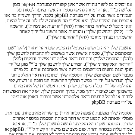
אנו יכולים גם ליצור עוגיות אשר אינן קשורות למערכת phpBB בזמן
הגלישה ב־“”, אך הן מחוץ להיקף מסמך זה אשר מיועד לכסות על
העמודים אשר נוצרו על־ידי מערכת phpBB בלבד. הדרך השנייה בה אנו
אוספים את המידע שלך היא על־ידי מה שאתה שולח לנו. זה יכול להיות,
ואינו מוגבל ל: שליחה בתור אורח (להלן “הודעות אנונימיות”), הרשמה
ל־“” (להלן “החשבון שלך”) והודעות אשר נרשמו על־ידיך לאחר
הרשמתך ובעודך מחובר (להלן “ההודעות שלך”).
החשבון שלך יהיה בחשיפה מינימלית המכיל שם זיהוי ייחודי (להלן “שם
המשתמש שלך”), ססמה אישית אשר בשימוש להתחברות לחשבון שלך
(להלן “הססמה שלך”) וכתובת דואר אלקטרוני אישית וחוקית (להלן
“הדואר האלקטרוני שלך”). המידע שלך לחשבון שלך ב־“” מוגן על־ידי
חוקי הגנת נתונים המיושמים במדינה אשר מאחסנת אותנו. כל מידע
מעבר לשם המשתמש שלך, הססמה שלך וכתובת הדואר האלקטרוני
שלך הנדרש על־ידי “” במשך תהליך ההרשמה הנו חובה או רשות, לפי
ההחלטה של “”. בכל המקרים, יש לך את האפשרות של איזה מידע
בחשבונך יוצג לציבור. יותך מכך, בתוך החשבון שלך, יש לך את האפשרות
לבחור או לבטל הודעות דואר אלקטרוני אשר נוצרות באופן אוטומטי
על־ידי מערכת phpBB.
הססמה שלך מוצפנת (הצפנה לכיוון אחד) כך שהיא מאובטחת. עם זאת,
מומלץ שאתה לא תבצע שימוש חוזר באותה הססמה במספר אתרים
שונים. הססמה שלך היא האמצעי לגישה לחשבון שלך ב־“”, אז אנא
שמור עליה בבטחה ותחת שום מצב שבו מישהו הקשור ל־“”, phpBB או
כל צד שלישי אחר, יבקש את ססמתך בדרך לא חוקית. אם תשכח את