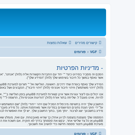
קישורים מהירים
שאלות נפוצות
VGF
פורומים
- מדיניות הפרטיות
אשר נאסף במשך כל חיבור בשימוש שלך (להלן “המידע שלך”).
(להלן “זיהוי משתמש”) וזיהוי חיבור אנונימי (להלן “זיהוי חיבור”), הנקבעים אצל באופן אוטומטי על־ידי מערכת phpBB. עוגייה שלישית תיווצר לאחר שעיינת בנושאים ב־“” ובשימוש כדי
להיות, ואינו מוגבל ל: שליחה בתור אורח (להלן “הודעות אנונימיות”), הרשמה ל־“”
החשבון שלך יהיה בחשיפה מינימלית המכיל שם זיהוי ייחודי (להלן “שם המשתמש ש
על־ידי חוקי הגנת נתונים המיושמים במדינה אשר מאחסנת אותנו. כל מידע מעבר
מידע בחשבונך יוצג לציבור. יותך מכך, בתוך החשבון שלך, יש לך את האפשרות לבחור 
הססמה שלך מוצפנת (הצפנה לכיוון אחד) כך שהיא מאובטחת. עם זאת, מומלץ שאת
מערכת phpBB תיצור ססמה חדשה כדי להשיב את חשבונך.
VGF
פורומים