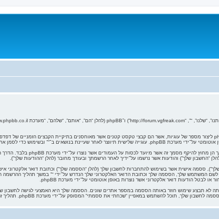
המידע שלך נאסף בעזרת שתי דרכים. ראשונה, הגלישה אל “” תגרום למערכת phpBB ליצור מספר של עוגיות, אשר הם קבצי טקסט קטנים אשר מאוחסנים 
 לסמן את הנושאים אשר נקראו, כדי לשפר את הנאת השימוש.
אנו יכולים גם ליצור עוגיות אשר אינן ק
 (להלן “החשבון שלך”) והודעות אשר נרשמו על־ידיך לאחר הרשמתך ובעודך מחובר (להלן “ההודעות שלך”).
לך”), ססמה אישית אשר בשימוש להתחברות לחשבון שלך (להלן “הססמה שלך”) וכתובת דואר אלקטרוני אישית 
 לשם המשתמש שלך, הססמה שלך וכתובת הדואר האלקטרוני שלך הנדרש על־ידי “” במשך תהליך ההרשמה הנו
או לבטל הודעות דואר אלקטרוני אשר נוצרות באופן אוטומטי על־ידי מערכת phpBB.
ה לא תבצע שימוש חוזר באותה הססמה במספר אתרים שונים. הססמה שלך היא האמצעי לגישה לחשבון שלך 
phpBB או כל צד שלישי אחר