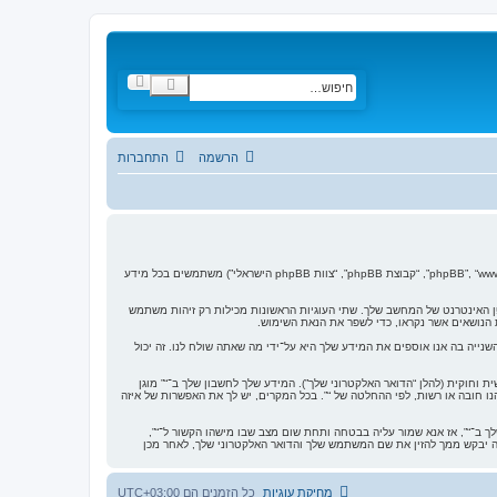
ח
ח
י
י
פ
פ
ו
ו
ש
ש
מ
הרשמה
התחברות
ת
ק
ד
ם
הסכם זה מסביר בפירוט כיצד “” יחד עם החברות הקשורות אליה (להלן “אנחנו”, “אותנו”, “שלנו”, “”, “http://forum.vgfreak.com”) ו־phpBB (להלן “הם”, “אותם”, “שלהם”, “מערכת phpBB”, “www.phpbb.co.il”, “קבוצת phpBB”, “צוות phpBB הישראלי”) משתמשים בכל מידע
בתיקיית הקבצים הזמניים של דפדפן האינטרנט של המחשב שלך. שתי העוגיות הראשונות מכילות רק זיהות משתמש
שורות למערכת phpBB בזמן הגלישה ב־“”, אך הן מחוץ להיקף מסמך זה אשר מיועד לכסות על העמודים אשר נוצרו על־ידי מערכת phpBB בלבד. הדרך השנייה בה אנו אוספים את המידע שלך היא על־ידי מה שאתה שולח לנו. זה יכול
וחוקית (להלן “הדואר האלקטרוני שלך”). המידע שלך לחשבון שלך ב־“” מוגן
 חובה או רשות, לפי ההחלטה של “”. בכל המקרים, יש לך את האפשרות של איזה
ב־“”, אז אנא שמור עליה בבטחה ותחת שום מצב שבו מישהו הקשור ל־“”,
, יבקש את ססמתך בדרך לא חוקית. אם תשכח את הססמה לחשבון שלך, תוכל להשתמש במאפיין “שכחתי את ססמתי” המסופק על־ידי מערכת phpBB. תהליך זה יבקש ממך להזין את שם המשתמש שלך והדואר האלקטרוני שלך, לאחר מכן
מחיקת עוגיות
כל הזמנים הם
UTC+03:00