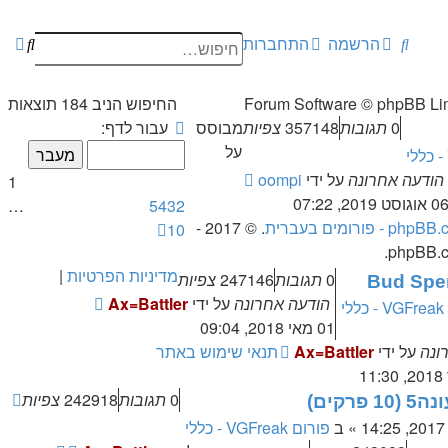
חיפוש
חיפוש
חיפו
הרשמה
התחברות
מתק
החיפוש הניב 184 תוצאות
דף
0
תגובות
357148
צפיות
מבוסס
עבור לדף:
1
על
מתוך
הודעה אחרונה
על ידי
oompi
1
10
 אוגוסט 2019, 07:22
…
5
4
3
2
php - פורומים בעברית
. © 2017 -
הבא
10
phpBB.co
מדיניות הפרטיות
|
0
תגובות
247146
צפיות
Bud Spen
הודעה אחרונה
על ידי
Ax=Battler
י
01 מאי 2018, 09:04
ונה
על ידי
Ax=Battler
תנאי שימוש באתר
0
תגובות
242918
צפיות
» ב
פורום VGFreak - כללי