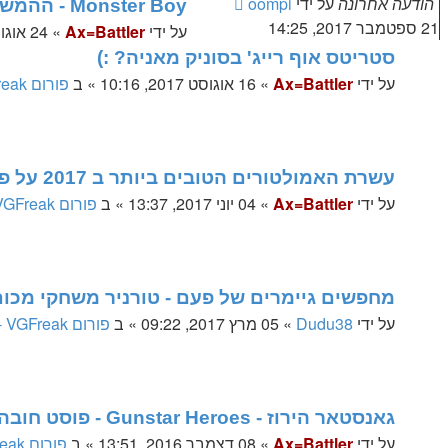
הודעה אחרונה
על ידי
oompi
Monster Boy - ההמשך הרוחני של Wonder Boy - גיימפליי ומשהו מגניב
21 ספטמבר 2017, 14:25
על ידי
Ax=Battler
»
24 אוגוסט 2017, 14:07
סטריטס אוף רייג' בסוניק מאניה? :)
על ידי
Ax=Battler
»
16 אוגוסט 2017, 10:16
» ב
פורום VGFreak - כללי
עשרת האמולטורים הטובים ביותר ב 2017 על פי אמוניישן
על ידי
Ax=Battler
»
04 יוני 2017, 13:37
» ב
פורום VGFreak - כללי
מחפשים גיימרים של פעם - טורניר משחקי מכו
על ידי
Dudu38
»
05 מרץ 2017, 09:22
» ב
פורום VGFreak - כללי
גאנסטאר הירוז - Gunstar Heroes - פוסט חובה לשחק
על ידי
Ax=Battler
»
08 דצמבר 2016, 13:51
» ב
פורום VGFreak - כללי