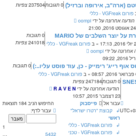
0
תגובות
237504
צפיות
 (ארה"ב, אירופה וברזיל)
פורום VGFreak - כללי
הודעה אחרונה
על ידי
oompi
24 אוגוסט 2016, 21:00
0
תגובות
ת על יוצר השלבים של MARIO
241018
צפיות
, 17:13
» ב
פורום VGFreak - כללי
 אחרונה
על ידי
oompi
0
תגובות
וף רייג' רימייק - כן, עוד פוסט עליו..:)
08
» ב
פורום VGFreak - כללי
0
תגובות
247184
צפיות
הודעה אחרונה
על ידי
R A V E N
23 דצמבר 2015, 10:57
עבור אל
פייסבוק
החיפוש הניב 184 תוצאות
דף
UTC+0
↲ קבוצת "רטרו ישראל"
עבור לדף:
1
ראשי
מתוך
↲ פורום VGFreak - כללי
1
10
↲ פורום VGFreak - טכני
…
5
4
3
2