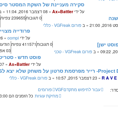
סקירה מעניינת של השקת המסטר סיסטם
על ידי
Ax=Battler
»
08 דצמבר 2016, 11:04
» ב
0
תגובות
239655
צפיות
» ב
פורום VGFreak - כללי
פרודייה מצוייר
על ידי
oompi
»
26 יולי 2016
0
תגובות
411571
צפיות
הודעה
וסט ישן]
03 אפריל 2016, 09:22
» ב
פורום VGFreak - טכני
פוסט חדש - סטריטס א
על ידי
Ax=Battler
»
07 פברואר 2016, :57
סמת סרטון על משחק שלא יצא לSNES
R A V E
»
23 דצמבר 2015, 10:57
» ב
פורום VGFreak - כללי
עבור לחיפוש מתקדם
VGF
פורומים
דר:
מחיקת עוגיות
כל הזמנים הם
3:00