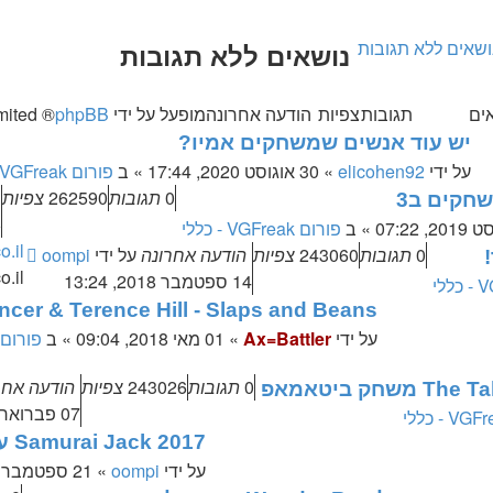
ושאים ללא תגובות
נושאים ללא תגובות
ש
ים
תגובות
צפיות
הודעה אחרונה
מופעל על ידי
phpBB
® Forum Software © phpBB Limited
דם
יש עוד אנשים שמשחקים אמיו?
על ידי
elicohen92
»
30 אוגוסט 2020, 17:44
» ב
פורום VGFreak - כללי
0
תגובות
262590
צפיות
שחקים ב3
06
» ב
פורום VGFreak - כללי
BB.co.il
0
תגובות
243060
צפיות
הודעה אחרונה
על ידי
oompi
.il.
14 ספטמבר 2018, 13:24
cer & Terence Hill - Slaps and Beans
על ידי
Ax=Battler
»
01 מאי 2018, 09:04
» ב
פורום VGFreak - כלל
0
תגובות
243026
צפיות
הודעה אחר
07 פברואר 2018, 11:30
Samurai Jack 2017 עונה5 (10 פרקים)
על ידי
oompi
»
21 ספטמבר 2017, 14:25