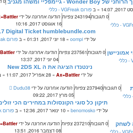
0
ת
» ב
פורום VGFreak - כללי
0
תגובות
243194
צפיות
הודעה אחרונה
על ידי
=Battler
16 אוגוסט 2017, 10:16
17 Digital Ticket humblebundle.com
על ידי
oompi
»
18 יוני 2017, 01:31
» ב
פורום VGFreak - כללי
0
תגובות
237561
צפיות
הודעה אחרונה
על ידי
Battler
04 יוני 2017, 13:37
נינטנדו הציגה את ה New 2DS XL
על ידי
Ax=Battler
»
28 אפריל 2017, 11:07
» ב
0
תגובות
237940
צפיות
הודעה אחרונה
על ידי
Dudu38
ת
05 מרץ 2017, 09:22
תיקון כל סוגי הקונסולות במחירים הכי זולי
על ידי
benomosko
»
10 ינואר 2017, 12:36
» ב
פורום VGFreak - טכני
0
תגובות
237210
צפיות
הודעה אחרונה
על ידי
=Battler
08 דצמבר 2016, 13:51