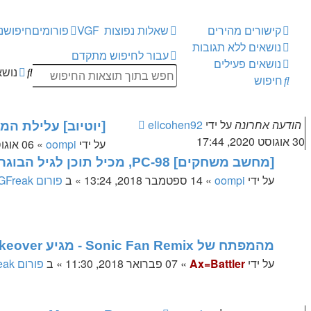
קישורים מהירים
שאלות נפוצות
VGF
פורומים
חיפוש
נ
נושאים ללא תגובות
עבור לחיפוש מתקדם
נושאים פעילים
חיפוש
חיפו
נושא
חיפוש
מתק
הודעה אחרונה
על ידי
elicohen92
[יוטיוב] עלילת המ
30 אוגוסט 2020, 17:44
על ידי
oompi
»
06 אוגוסט 2019, 07:22
[מחשב משחקים] PC-98, מכיל תוכן לגיל הבוגר!
על ידי
oompi
»
14 ספטמבר 2018, 13:24
» ב
פורום VGFreak - כללי
מהמפתח של Sonic Fan Remix - מגיע The Takeover משחק ביטאמאפ
על ידי
Ax=Battler
»
07 פברואר 2018, 11:30
» ב
פורום VGFreak - כללי