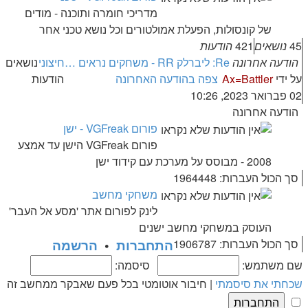
מדריכי חומרה ותוכנה - מודים
של קונסולות, הפעלת אמולטורים וכל נושא טכני אחר
45
נושאים
421
הודעות
הודעה אחרונה
Re: ליברלק RR - משחקים נראים …
חיצוני
נושאים
על ידי
Ax=Battler
צפה בהודעה האחרונה
הודעות
02 פברואר 2023, 10:26
הודעה אחרונה
פורום VGFreak - ישן
פורום VGFreak הישן עד אמצע
2008 - מבוסס על מערכת עם קידוד ישן
סך הכול העברות: 1964448
משחקי מחשב
לינק לפורום אתר 'מסע אל העבר'
העוסק במשחקי מחשב ישנים
סך הכול העברות: 1906787
התחברות
•
הרשמה
שם משתמש:
סיסמה:
שכחתי את סיסמתי
|
חיבור אוטומטי בכל פעם שאבקר ממחשב זה