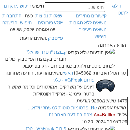
דילוג
חיפוש
חיפוש מתקדם
לתוכן
קישורים מהירים
שאלות נפוצות
כעת
התחברות
נושאים ללא תגובות
VGF
פורומים
חיפוש
הרשמה
נושאים פעילים
08 אוגוסט 2026, 05:58
חיפוש
פייסבוק
נושאים
הודעות
הודעה אחרונה
קבוצת "רטרו ישראל"
חברים בקבוצת הפייסבוק יכולים
לכתוב פוסטים ולהגיב כמו בפורום - רק בפייסבוק
סך הכול העברות: 1945062
ראשי
נושאים
הודעות
הודעה אחרונה
פורום VGFreak - כללי
דיונים על משחקים, אמולטורים וכל מה שקשור
ברטרו גיימינג - ארקייד וקונסולות
1479
נושאים
9260
הודעות
הודעה אחרונה
Re: פרסומות סוטות למשחקי וידא…
על ידי
Ax=Battler
צפה בהודעה האחרונה
29 דצמבר 2024, 10:30
פורום VGFreak - טכני