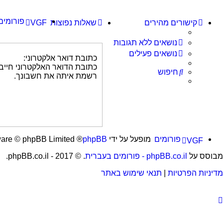
פורומים
קישורים מהירים
שאלות נפוצות
VGF
נושאים ללא תגובות
נושאים פעילים
כתובת דואר אלקטרוני:
כתובת הדואר האלקטרוני חיי
חיפוש
רשמת איתה את חשבונך.
פורומים
מופעל על ידי
phpBB
® Forum Software © phpBB Limited
VGF
מבוסס על
phpBB.co.il - פורומים בעברית
. © 2017 - phpBB.co.il.
מדיניות הפרטיות
|
תנאי שימוש באתר