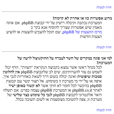
חזרה למעלה
מדוע אפשרות כזו או אחרת לא קיימת?
המערכת נכתבה וקיבלה רישיון על ידי קבוצת phpBB. אם אתה
מאמין שיש אפשרות שצריך להוסיף אנא בקר ב
מרכז ההצעות של phpBB
, שם תוכל להצביע להצעות או להציע
הצעות חדשות
חזרה למעלה
למי אני פונה במקרים של חשד לעברה על החוק/ניצול לרעה של
המערכת?
לכל מנהל ראשי אשר נמצא בקבוצה הנקראת “הצוות”. הדף יכול
לשמש גם עזר להערותיכם. שים לב שלקבוצת phpBB
אין לחלוטין
סמכות שיפוטית
ואינה יכולה בשום דרך לשאת באחריות לגבי איך,
איפה או על־ידי מי מערכת זו בשימוש. אל תצור קשר עם קבוצת
phpBB בהקשר לכל חומר לא חוקי אשר
לא קשור באופן ישיר
לאתר phpBB.co.il או המערכת phpBB עצמה בפרט. אם תשלח
דואר אלקטרוני לקבוצת phpBB
לגבי כל שימוש בצד שלישי
של
מערכת זו, צפה לתשובה מצומצמת או לשום תשובה בכלל.
חזרה למעלה