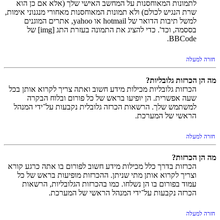
לתמונות המאוחסנות על המחשב האישי שלך (אלא אם כן הוא
שרת הנגיש לכולם) ולא תמונות המאוחסנות מאחורי מנגנוני אימות,
למשל תיבות הדואר של hotmail או yahoo, אתרים המוגנים
בססמה, וכד'. כדי להציג את התמונה בעזרת התג [img] של
BBCode.
חזרה למעלה
מה הן הכרזות גלובליות?
הכרזות גלובליות מכילות מידע חשוב ואתה צריך לקרוא אותן בכל
שעה אפשרית. הן יופיעו בראש של כל פורום ובלוח הבקרה
למשתמש שלך. הרשאות הכרזה גלובלית נקבעות על־ידי המנהל
הראשי של המערכת.
חזרה למעלה
מה הן הכרזות?
הכרזות בדרך כלל מכילות מידע חשוב לפורום בו אתה כרגע קורא
וצריך לקרוא אותן מתי שניתן. ההכרזות מופיעות בראש של כל
עמוד בפורום בו הן נשלחו. כמו בהכרזות הגלובליות, הרשאות
הכרזה נקבעות על־ידי המנהל הראשי של המערכת.
חזרה למעלה