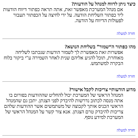
כיצד ניתן לדווח למנהל על הודעות?
אם מנהל המערכת מאפשר זאת, אתה תראה כפתור דיווח הודעות
ליד כפתור השליחת הודעה. על ידי לחיצה על הכפתור תעבור
לפעולות הדיווח על הודעה.
חזרה למעלה
מהו כפתור ה“שמור” בשליחת הנושא?
אפשרות זאת מאפשרת לך לשמור הודעות שנכתבו לשליחה
מאוחרת, תוכל להגיע אליהם שנית לאחר השמירה ע"י ביקור בלוח
הבקרה למשתמש.
חזרה למעלה
מדוע הודעותיי צריכות לקבל אישור?
המנהל הראשי של המערכת יכול להחליט שההודעות בפורום בו
אתה מנסה לכתוב נדרשות להיבדק לפני הצגתן. יתכן גם שהמנהל
הראשי הכניס אותך לקבוצה של משתמשים אשר ההודעות שלהם
צריכות להיבדק טרם הצגתן. אנא צור קשר על המנהל הראשי של
המערכת למידע נוסף.
חזרה למעלה