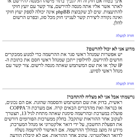
אינך בטוח אם חוק זה חל לגביך בתור מישהו המנסה להירשם או
לאתר אשר אליו אתה מנסה להירשם, צור קשר עם יועץ חוקי
להתיעצות. שים לב שקבוצת phpBB אינה יכולה לספק יעוץ חוקי
ואינה נקודה ליצירת קשר לענייני חוק מכל סוג, ובפרט הרשום
להלן.
חזרה למעלה
מדוע אני לא יכול להרשם?
יש אפשרות שמנהל ראשי סגר את ההרשמה כדי למנוע ממבקרים
חדשים להירשם. לחילופין ייתכן שמנהל ראשי חסם את כתובת ה-
IP שלך או את שם המשתמש שאתה מנסה לרשום. צור קשר עם
מנהל ראשי לסיוע.
חזרה למעלה
נרשמתי אבל אני לא מצליח להתחבר!
ראשית, בדוק את שם המשתמש והססמה שהזנת. אם הם נכונים,
אז כנראה ואת מהדברים הבאים קרה. אם מערכת ה־COPPA
פועלת במערכת ובהרשמה סימנת שאתה מתחת לגיל 13, תצטרך
לעקוב אחר ההוראות שתקבל. בחלק ממערכות הפורומים דורשים
את הפעלת החשבון, על ידי דואר אלקטרוני או מנהל המערכת;
מידע זה מוצג במהלך ההרשמה. אם האישור להרשמה נשלח
לדואר האלקטרוני, עקוב אחר ההוראות. אם לא קיבלת הודעה