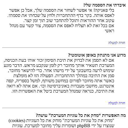
איבדתי את הססמה שלי!
בלי פאניקה! אי אפשר לשחזר את הססמה שלך, אבל כן אפשר
לאפס אותה. בקר בדף ההתחברות ולחץ על
שכחתי את ססמתי
.
עקוב אחר ההוראות ותוכל להתחבר שוב תוך זמן קצר.
אם בכל זאת לא תצליח לאפס את הססמה, צור קשר עם מנהל
ראשי
חזרה למעלה
מדוע אני מתנתק באופן אוטומטי?
אם לא תסמן את לבדוק את תיבת הסימון
זכור אותי
בעת הכניסה,
המערכת תשאיר אותך מחובר רק לזמן שנקבע מראש. הדבר מונע
שימוש לרעה בחשבונך על ידי מישהו אחר. כדי להישאר מחובר,
סמן את התיבה במהלך ההתחברות. הפעולה הזו לא מומלצת
כאשר אתה מחובר לפורום במחשב משותף, למשל בספריה, קפה
אינטרנט, מחשבי מעבדות באוניברסיטה וכו׳. אם אתה לא רואה
את התיבה, כנראה שמנהל המערכת ביטל את האפשרות הזו.
חזרה למעלה
מה האפשרות “מחק את כל עוגיות המערכת” עושה?
"מחק את כל עוגיות המערכת" מוחק את כל העוגיות (cookies)
שנוצרו על ידי phpBB ושומרות עליך מחובר למערכת. עוגיות