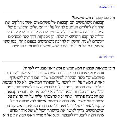
חזרה למעלה
מה הם קבוצות משתמשים?
קבוצות משתמשים הם קבוצות של משתמשים אשר מחלקים את
הקהילה לחלקים הניתנים לניהול על־ידי המנהלים הראשיים של
המערכת. כל משתמש יכול להשתייך לכמה קבוצות ולכל קבוצה
יכולות להיקבע ההרשאות שלה. הן מספקות דרך קלה למנהלים
ראשיים לשנות הרשאות להרבה משתמשים בפעם אחת, כמו שינוי
הרשאות מנהל וקביעת גישות למשתמשים לפורומים פרטיים.
חזרה למעלה
היכן נמצאות קבוצות המשתמשים וכיצד אני מצטרף לאחת?
אתה יכול לצפות בכל קבוצות המשתמשים דרך הקישור “קבוצות
משתמשים” בלוח הבקרה למשתמש שלך. אם תרצה להצטרף
לאחת, המשך על־ידי לחיצה על הכפתור המתאים. לא כל הקבוצות
בעלות גישה פתוחה. כמה יכולות לדרוש אישור להצטרפות, כמה
יכולות להיות סגורות וכמה יכולות אף להסתיר את חברי הקבוצה.
אם הקבוצה פתוחה, אתה יכול להצטרף אליה על־ידי לחיצה על
הכפתור המתאים. אם קבוצה דורשת אישור להצטרפות תוכל
לבקש להצטרף על־ידי לחיצה על הכפתור המתאים. ראש קבוצת
המשתמשים צריך לאשר את בקשתך ויכול לשאול אותך מדוע
אתה רוצה להצטרף לקבוצה. אנא אל תטריד ראש קבוצה אם הוא