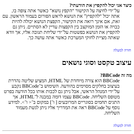
כיצד אני יכול להקפיץ את הודעתי?
על־ידי לחיצה על הקישור “הקפץ נושא” כאשר אתה צופה בו,
אתה יכול “להקפיץ” את הנושא לראש הפורום בעמוד הראשון. עם
זאת, אם אינך רואה את הקישור, הקפצת הנושא יכולה להיות
כבויה או הזמן המוקצב בין הקפצות עדיין לא הסתיים. ניתן גם
להקפיץ את הנושא בפשטות על־ידי שליחת תגובה אליו, אך וודא
שאתה מציית לחוקי המערכת כאשר אתה עושה כך.
חזרה למעלה
עיצוב טקסט וסוגי נושאים
מה זה BBCode?
BBCode הוא צורה מיוחדת של HTML, המציע שליטה נהדרת
בעיצוב בחלקים מסוימים בהודעה. השימוש ב־BBCode נקבע
על־ידי המנהל הראשי, אבל ניתן גם לכבות אותו בכל הודעה בפרט
מטופס השליחה. BBCode עצמו דומה במבנה ל־HTML, אך
התגים תחמים בסוגריים המרובעים [ ו־] במקום ב־< ו־>. למידע
נוסף על BBCode ראה את המדריך אליו ניתן לגשת מעמוד
השליחה.
חזרה למעלה