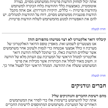
אתה יכול למחוק הודעות פרטיות ממשתמש מסוים, בצורה
אוטומטית, באמצעות כללי ההודעות בלוח הבקרה למשתמש
(הודעות פרטיות -> כללים, תיקיות והגדרות). אם אתה מקבל
הודעות פוגעניות ממשתמש מסוים, דווח על ההודעות למנהלים. יש
להם את האפשרות למנוע מהמשתמש לשלוח הודעות פרטיות.
חזרה למעלה
קיבלתי דואר אלקטרוני לא רצוי ממישהו מהפורום הזה!
אנו מצטערים לשמוע זאת. מאפיין טופס הדואר האלקטרוני של
מערכת זו כולל אמצעי אבטחה כדי לנסות ולעקוב אחר משתמשים
אשר שולחים הודעות כאלו, כך שתוכל לשלוח הודעת דואר
אלקטרוני למנהל הראשי של המערכת עם העתק מלא של הודעה
זו. חשוב מאוד לכלול את הכותרות אשר מכילות את פרטי
המשתמש ששלח את ההודעה. המנהל הראשי יוכל לפעול אחר כך.
חזרה למעלה
חברים ונודניקים
מהם רשימת החברים והנודניקים שלי?
אתה יכול להשתמש ברשימות אלו כדי לסדר את המשתמשים
האחרים של המערכת. משתמשים המתווספים לרשימת החברים