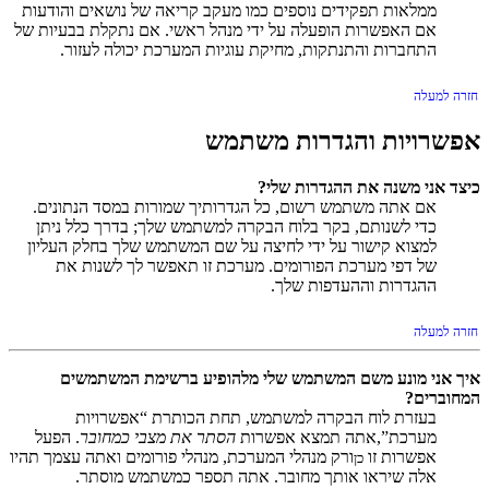
ממלאות תפקידים נוספים כמו מעקב קריאה של נושאים והודעות
אם האפשרות הופעלה על ידי מנהל ראשי. אם נתקלת בבעיות של
התחברות והתנתקות, מחיקת עוגיות המערכת יכולה לעזור.
חזרה למעלה
אפשרויות והגדרות משתמש
כיצד אני משנה את ההגדרות שלי?
אם אתה משתמש רשום, כל הגדרותיך שמורות במסד הנתונים.
כדי לשנותם, בקר בלוח הבקרה למשתמש שלך; בדרך כלל ניתן
למצוא קישור על ידי לחיצה על שם המשתמש שלך בחלק העליון
של דפי מערכת הפורומים. מערכת זו תאפשר לך לשנות את
ההגדרות וההעדפות שלך.
חזרה למעלה
איך אני מונע משם המשתמש שלי מלהופיע ברשימת המשתמשים
המחוברים?
בעזרת לוח הבקרה למשתמש, תחת הכותרת “אפשרויות
מערכת”,אתה תמצא אפשרות
הסתר את מצבי כמחובר
. הפעל
אפשרות זו
ורק מנהלי המערכת, מנהלי פורומים ואתה עצמך תהיו
כן
אלה שיראו אותך מחובר. אתה תספר כמשתמש מוסתר.