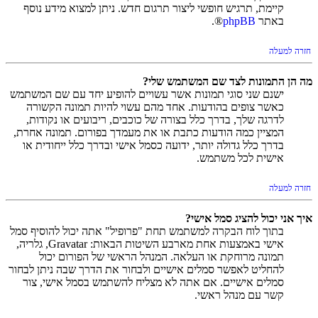
קיימת, תרגיש חופשי ליצור תרגום חדש. ניתן למצוא מידע נוסף
באתר
phpBB
®.
חזרה למעלה
מה הן התמונות לצד שם המשתמש שלי?
ישנם שני סוגי תמונות אשר עשויים להופיע יחד עם שם המשתמש
כאשר צופים בהודעות. אחד מהם עשוי להיות תמונה הקשורה
לדרגה שלך, בדרך כלל בצורה של כוכבים, ריבועים או נקודות,
המציין כמה הודעות כתבת או את מעמדך בפורום. תמונה אחרת,
בדרך כלל גדולה יותר, ידועה כסמל אישי ובדרך כלל ייחודית או
אישית לכל משתמש.
חזרה למעלה
איך אני יכול להציג סמל אישי?
בתוך לוח הבקרה למשתמש תחת "פרופיל" אתה יכול להוסיף סמל
אישי באמצעות אחת מארבע השיטות הבאות: Gravatar, גלריה,
תמונה מרוחקת או העלאה. המנהל הראשי של הפורום יכול
להחליט לאפשר סמלים אישיים ולבחור את הדרך שבה ניתן לבחור
סמלים אישיים. אם אתה לא מצליח להשתמש בסמל אישי, צור
קשר עם מנהל ראשי.