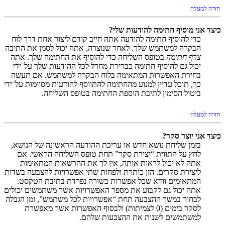
חזרה למעלה
כיצד אני מוסיף חתימה להודעות שלי?
כדי להוסיף חתימה להודעה אתה חייב קודם ליצור אחת דרך לוח
הבקרה למשתמש שלך. לאחר שנוצרה, אתה יכול לסמן את התיבה
צרף חתימה
בטופס השליחה כדי להוסיף את החתימה שלך. אתה
יכול גם להוסיף חתימה כברירת מחדל לכל ההודעות שלך על־ידי
בחירת האפשרות המתאימה בלוח הבקרה למשתמש. אם תעשה
כך, תוכל עדיין למנוע מהחתימה להתווסף להודעות מסוימות על־ידי
ביטול הסימון לתיבת הוספת החתימה בטופס השליחה.
חזרה למעלה
כיצד אני יוצר סקר?
בזמן שליחת נושא חדש או עריכת ההודעה הראשונה של הנושא,
לחץ על התווית “יצירת סקר” תחת טופס השליחה הראשי. אם
אתה לא יכול לראות אותה, אין לך את ההרשאות המתאימות
ליצירת סקרים. הזן כותרת ולפחות שתי אפשרויות להצבעה בשדות
המתאימים וודא שכל אפשרות בשורה נפרדת בתיבת הטקסט.
אתה יכול גם לקבוע את מספר האפשרויות אשר משתמשים יכולים
לבחור במשך ההצבעה תחת “אפשרויות לכל משתמש”, זמן הגבלה
לסקר בימים (0 לצמיתות) ולבסוף האפשרות אשר מאפשרת
למשתמשים לשנות את ההצבעות שלהם.