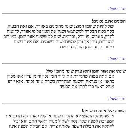
חזרה למעלה
הזמנים אינם נכונים!
יכול להיות שהזמן המוצג שונה מהזמנים באזורך. אם זאת הבעיה,
בקר בלוח הבקרה למשתמש ושנה את הזמן על פי אזורך, לדוגמה
לונדון, פאריס, ניו יורק, וכדומה. שים לב ששינוי אזור הזמן, כמו רוב
ההגדרות, ניתן אך ורק למשתמשים רשומים. אם אינך רשום
במערכת, זה הזמן הנכון להירשם.
חזרה למעלה
שינתי את אזור הזמן והוא עדין שונה מהזמן שלי!
אם אתה בטוח שהגדרת את אזור הזמן נכון והזמן עדין אינו מכוון
כראוי, אז כנראה והשעה המוגדרת בשרת אינה נכונה. אנא יידע
מנהל ראשי כדי לתקן את הבעיה
חזרה למעלה
השפה שלי אינה ברשימה!
או שהמנהל הראשי לא התקין השפה או שאף אחד לא תרגם את
המערכת לשפה שלך. נסה לשאול מנהל ראשי האם הוא יכול
להתקין את חבילת השפה שאתה צריך. אם חבילת השפה אינה