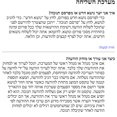
מערכת השליחה
איך אני יוצר נושא חדש או מפרסם תגובה?
כדי לפרסם נושא חדש בפורום, לחץ על "נושא חדש". כדי להגיב
לנושא, לחץ על "פרסם תגובה". ייתכן שתצטרך להירשם לפני
שתוכל לשלוח הודעה.רשימת ההרשאות שלך בכל פורום זמינה
בתחתית מסכי פורום ונושא. לדוגמא: אתה יכול לשלוח נושאים
חדשים, אתה יכול לצרף קבצים להודעות, וכן הלאה.
חזרה למעלה
כיצד אני עורך או מוחק הודעה?
אם אינך מנהל או מנהל ראשי של המערכת, תוכל לערוך או למחוק
את ההודעות שלך בלבד. אתה יכול לערוך הודעה על־ידי לחיצה על
כפתור העריכה להודעה המיוחסת, לפעמים לזמן מוגבל בלבד לאחר
שההודעה נשלחה. אם מישהו כבר הגיב להודעה, תמצא תוספת
קטנה של טקסט המוצג מתחת להודעה כאשר אתה חוזר לנושא
אשר רושם את מספר הפעמים שערכת אותה יחד עם התאריך
והשעה. טקסט זה יופיע רק אם נשלחה להודעה תגובה. הוא לא
יופיע אם מנהל או מנהל ראשי ערך את ההודעה, אך הם יכולים
להשאיר הערה אשר מסבירה מדוע הם ערכו את ההודעה לפי
ראות עיניהם. שים לב שמשתמשים רגילים לא יכולים למחוק
הודעה לאחר שקיבלה תגובה.