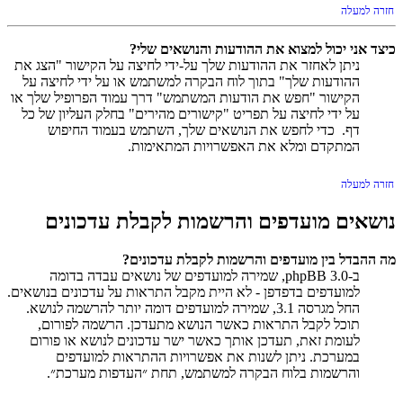
חזרה למעלה
כיצד אני יכול למצוא את ההודעות והנושאים שלי?
ניתן לאחזר את ההודעות שלך על-ידי לחיצה על הקישור "הצג את
ההודעות שלך" בתוך לוח הבקרה למשתמש או על ידי לחיצה על
הקישור "חפש את הודעות המשתמש" דרך עמוד הפרופיל שלך או
על ידי לחיצה על תפריט "קישורים מהירים" בחלק העליון של כל
דף. כדי לחפש את הנושאים שלך, השתמש בעמוד החיפוש
המתקדם ומלא את האפשרויות המתאימות.
חזרה למעלה
נושאים מועדפים והרשמות לקבלת עדכונים
מה ההבדל בין מועדפים והרשמות לקבלת עדכונים?
ב-phpBB 3.0, שמירה למועדפים של נושאים עבדה בדומה
למועדפים בדפדפן - לא היית מקבל התראות על עדכונים בנושאים.
החל מגרסה 3.1, שמירה למועדפים דומה יותר להרשמה לנושא.
תוכל לקבל התראות כאשר הנושא מתעדכן. הרשמה לפורום,
לעומת זאת, תעדכן אותך כאשר ישר עדכונים לנושא או פורום
במערכת. ניתן לשנות את אפשרויות ההתראות למועדפים
והרשמות בלוח הבקרה למשתמש, תחת ״העדפות מערכת״.