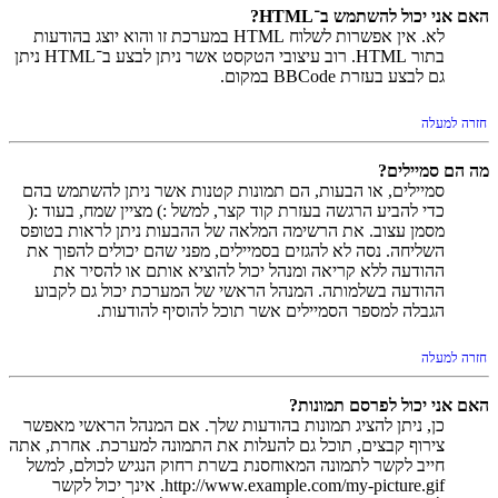
האם אני יכול להשתמש ב־HTML?
לא. אין אפשרות לשלוח HTML במערכת זו והוא יוצג בהודעות
בתור HTML. רוב עיצובי הטקסט אשר ניתן לבצע ב־HTML ניתן
גם לבצע בעזרת BBCode במקום.
חזרה למעלה
מה הם סמיילים?
סמיילים, או הבעות, הם תמונות קטנות אשר ניתן להשתמש בהם
כדי להביע הרגשה בעזרת קוד קצר, למשל :) מציין שמח, בעוד :(
מסמן עצוב. את הרשימה המלאה של ההבעות ניתן לראות בטופס
השליחה. נסה לא להגזים בסמיילים, מפני שהם יכולים להפוך את
ההודעה ללא קריאה ומנהל יכול להוציא אותם או להסיר את
ההודעה בשלמותה. המנהל הראשי של המערכת יכול גם לקבוע
הגבלה למספר הסמיילים אשר תוכל להוסיף להודעות.
חזרה למעלה
האם אני יכול לפרסם תמונות?
כן, ניתן להציג תמונות בהודעות שלך. אם המנהל הראשי מאפשר
צירוף קבצים, תוכל גם להעלות את התמונה למערכת. אחרת, אתה
חייב לקשר לתמונה המאוחסנת בשרת רחוק הנגיש לכולם, למשל
http://www.example.com/my-picture.gif. אינך יכול לקשר